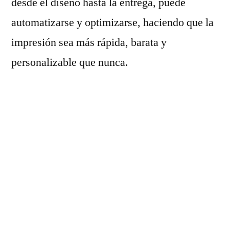
desde el diseño hasta la entrega, puede
automatizarse y optimizarse, haciendo que la
impresión sea más rápida, barata y
personalizable que nunca.
Una de las cosas más emocionantes de la
revolución de la impresión en línea es cómo
está cambiando nuestra forma de pensar
sobre el diseño. Con las herramientas de
diseño basadas en inteligencia artificial,
incluso las personas sin experiencia en diseño
gráfico pueden crear impresiones asombrosas