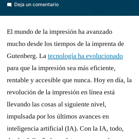
por
en
Deja un comentario
Cómo
la
El mundo de la impresión ha avanzado
IA
está
mucho desde los tiempos de la imprenta de
mejorando
Gutenberg. La
tecnología ha evolucionado
la
eficiencia
para que la impresión sea más eficiente,
y
rentable y accesible que nunca. Hoy en día, la
calidad
revolución de la impresión en línea está
en
las
llevando las cosas al siguiente nivel,
imprentas
impulsada por los últimos avances en
online
inteligencia artificial (IA). Con la IA, todo,