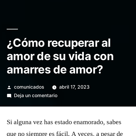
¿Cómo recuperar al
amor de su vida con
amarres de amor?
Publicado
comunicados
abril 17, 2023
por
en
Deja un comentario
¿Cómo
recuperar
Si alguna vez has estado enamorado, sabes
al
amor
que no siempre es fácil. A veces, a pesar de