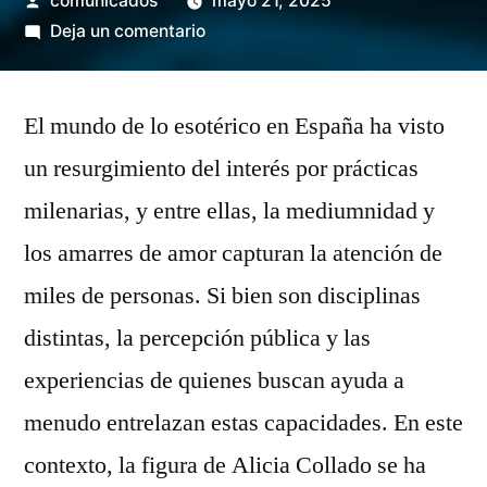
comunicados
mayo 21, 2025
por
en
Deja un comentario
El
Fenómeno
El mundo de lo esotérico en España ha visto
de
la
un resurgimiento del interés por prácticas
Mediumnidad
milenarias, y entre ellas, la mediumnidad y
en
España:
los amarres de amor capturan la atención de
Alicia
miles de personas. Si bien son disciplinas
Collado
distintas, la percepción pública y las
Como
Referente
experiencias de quienes buscan ayuda a
menudo entrelazan estas capacidades. En este
contexto, la figura de Alicia Collado se ha