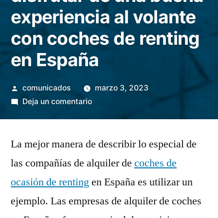
experiencia al volante
con coches de renting
en España
Publicado
comunicados
marzo 3, 2023
por
en
Deja un comentario
La
mejor
La mejor manera de describir lo especial de
manera
de
las compañías de alquiler de
coches de
disfrutar
ocasión de renting
en España es utilizar un
de
una
ejemplo. Las empresas de alquiler de coches
buena