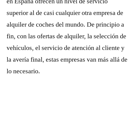
en España ofrecen un nivel de servicio
experiencia
superior al de casi cualquier otra empresa de
al
volante
alquiler de coches del mundo. De principio a
con
fin, con las ofertas de alquiler, la selección de
coches
de
vehículos, el servicio de atención al cliente y
renting
la avería final, estas empresas van más allá de
en
lo necesario.
España
Conducir en España
Como con cualquier alquiler, hay algunas
cosas con las que debe familiarizarse antes de