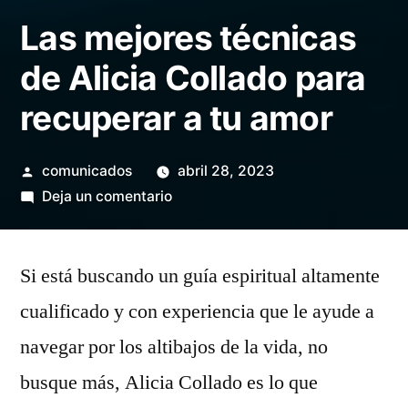
Las mejores técnicas
de Alicia Collado para
recuperar a tu amor
Publicado
comunicados
abril 28, 2023
por
en
Deja un comentario
Las
mejores
Si está buscando un guía espiritual altamente
técnicas
de
cualificado y con experiencia que le ayude a
Alicia
navegar por los altibajos de la vida, no
Collado
para
busque más, Alicia Collado es lo que
recuperar