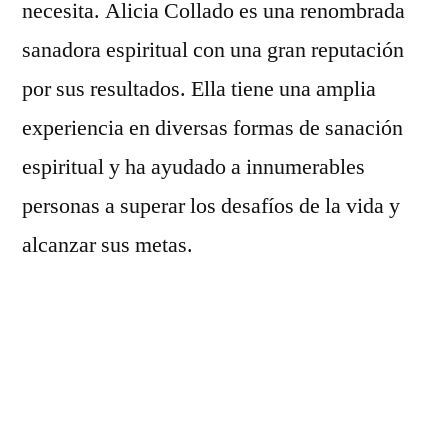
necesita. Alicia Collado es una renombrada
a
sanadora espiritual con una gran reputación
tu
amor
por sus resultados. Ella tiene una amplia
experiencia en diversas formas de sanación
espiritual y ha ayudado a innumerables
personas a superar los desafíos de la vida y
alcanzar sus metas.
Como guía espiritual,
Alicia Collado
es
conocida por su enfoque compasivo y
empático. Ella entiende que el viaje de cada
persona es diferente y se toma el tiempo para