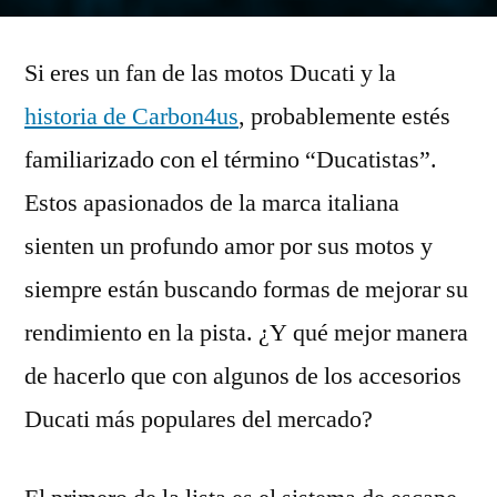
Los
accesorios
Si eres un fan de las motos Ducati y la
para
Ducati
historia de Carbon4us
, probablemente estés
que
familiarizado con el término “Ducatistas”.
te
harán
Estos apasionados de la marca italiana
destacar
sienten un profundo amor por sus motos y
en
siempre están buscando formas de mejorar su
los
eventos
rendimiento en la pista. ¿Y qué mejor manera
de
de hacerlo que con algunos de los accesorios
motocicletas
Ducati más populares del mercado?