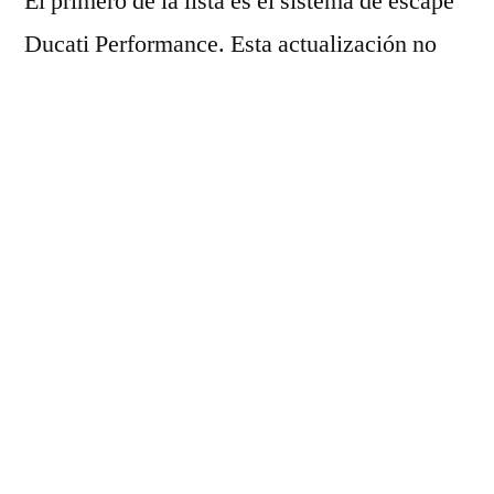
El primero de la lista es el sistema de escape
Ducati Performance. Esta actualización no
sólo mejora el sonido de tu moto, sino que
también aumenta su potencia y rendimiento.
El escape está fabricado con materiales de
alta calidad y está diseñado para optimizar el
flujo de los gases de escape, lo que se traduce
en un motor más eficiente.
Otro accesorio popular entre los Ducatistas es
el selector de marchas Ducati Quick Shift.
Este innovador dispositivo permite cambiar