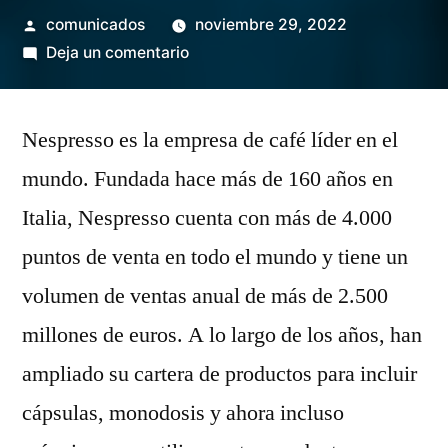
Publicado
comunicados
noviembre 29, 2022
por
en
Deja un comentario
Nespresso:
el
Nespresso es la empresa de café líder en el
café
perfecto
mundo. Fundada hace más de 160 años en
para
Italia, Nespresso cuenta con más de 4.000
todas
las
puntos de venta en todo el mundo y tiene un
ocasiones
volumen de ventas anual de más de 2.500
millones de euros. A lo largo de los años, han
ampliado su cartera de productos para incluir
cápsulas, monodosis y ahora incluso