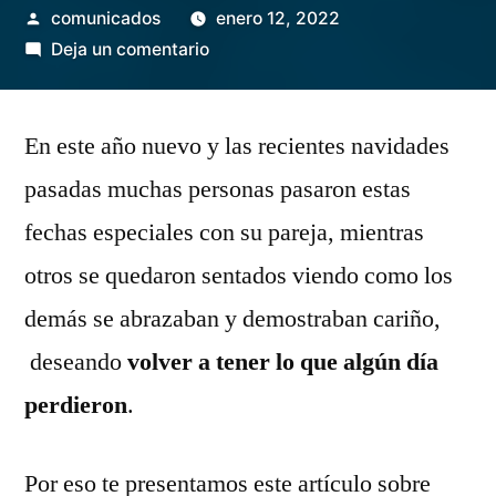
Publicado
comunicados
enero 12, 2022
por
en
Deja un comentario
¡Recupera
a
En este año nuevo y las recientes navidades
tu
ex
pasadas muchas personas pasaron estas
en
fechas especiales con su pareja, mientras
cuestión
de
otros se quedaron sentados viendo como los
segundos!
demás se abrazaban y demostraban cariño,
deseando
volver a tener lo que algún día
perdieron
.
Por eso te presentamos este artículo sobre