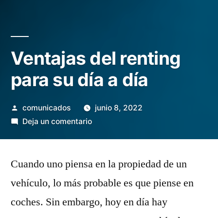
Ventajas del renting
para su día a día
Publicado
comunicados
junio 8, 2022
por
en
Deja un comentario
Ventajas
del
Cuando uno piensa en la propiedad de un
renting
para
vehículo, lo más probable es que piense en
su
coches. Sin embargo, hoy en día hay
día
a