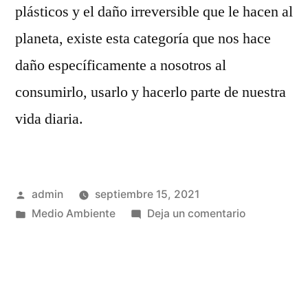
plásticos y el daño irreversible que le hacen al
planeta, existe esta categoría que nos hace
daño específicamente a nosotros al
consumirlo, usarlo y hacerlo parte de nuestra
vida diaria.
Publicado
admin
septiembre 15, 2021
por
Publicado
en
Medio Ambiente
Deja un comentario
en
¡Cuidado!
Te
decimos
qué