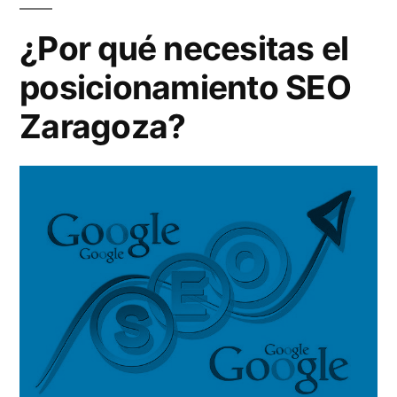
posibilidade
tienen
¿Por qué necesitas el
tus
posicionamiento SEO
envases
de
Zaragoza?
contener
PBA