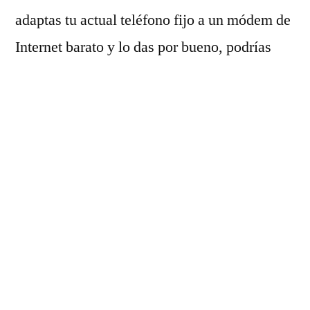
adaptas tu actual teléfono fijo a un módem de
Internet barato y lo das por bueno, podrías
ahorrar miles de euros al año.
¿Qué se puede hacer
con un teléfono fijo?
Un teléfono fijo es un teléfono analógico y
fijo que normalmente te conecta con la
persona con la que hablas y suele estar
conectado a la línea telefónica de tu casa. En