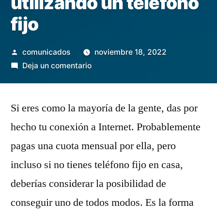
utilizando un teléfono
fijo
Publicado
comunicados
noviembre 18, 2022
por
en
Deja un comentario
Cómo
ahorrar
Si eres como la mayoría de la gente, das por
dinero
en
hecho tu conexión a Internet. Probablemente
Internet
pagas una cuota mensual por ella, pero
en
casa
incluso si no tienes teléfono fijo en casa,
utilizando
deberías considerar la posibilidad de
un
conseguir uno de todos modos. Es la forma
teléfono
fijo