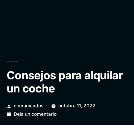
Consejos para alquilar
un coche
Publicado
comunicados
octubre 11, 2022
por
en
Deja un comentario
Consejos
para