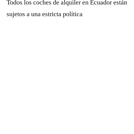
Todos los coches de alquiler en Ecuador están
sujetos a una estricta política
medioambiental. Esto significa que todas las
emisiones y contaminantes del coche serán
registradas y grabadas en tiempo real.
Asegúrese de preguntar a su agente de
alquiler de coches sobre el equipo de
reducción de emisiones que lleva el coche y
haga que quede constancia de ello en su
contrato de alquiler. Si su coche de alquiler
no dispone de este equipamiento, puede
seguir estando legalmente autorizado para