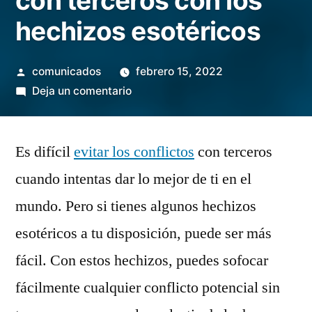
con terceros con los
hechizos esotéricos
Publicado
comunicados
febrero 15, 2022
por
en
Deja un comentario
Cómo
evitar
Es difícil
evitar los conflictos
conflictos
con terceros
con
cuando intentas dar lo mejor de ti en el
terceros
mundo. Pero si tienes algunos hechizos
con
los
esotéricos a tu disposición, puede ser más
hechizos
fácil. Con estos hechizos, puedes sofocar
esotéricos
fácilmente cualquier conflicto potencial sin