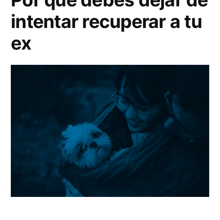
su
debes
intentar recuperar a tu
éxito
conocer»
que
ex
debes
conocer