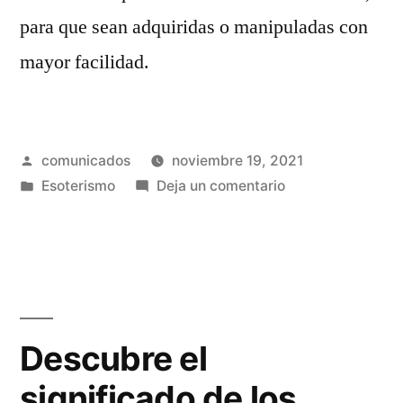
para que sean adquiridas o manipuladas con
mayor facilidad.
Publicado
comunicados
noviembre 19, 2021
por
Publicado
en
Esoterismo
Deja un comentario
en
Alicia
Collado:
tiene
muchas
referencias
positivas
Descubre el
a
significado de los
su