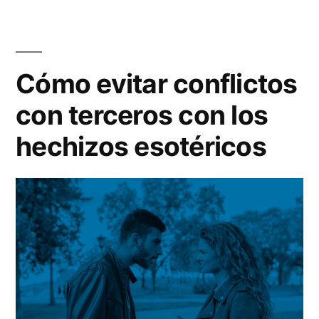
un
cubana»
hechizo
de
santería
Cómo evitar conflictos
cubana
con terceros con los
hechizos esotéricos