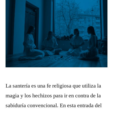
su
encontrar
su
verdadero
verdadero
amor»
amor
La santería es una fe religiosa que utiliza la
magia y los hechizos para ir en contra de la
sabiduría convencional. En esta entrada del