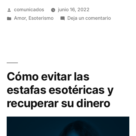
Publicado
comunicados
junio 16, 2022
dejar
por
Publicado
en
Amor
,
Esoterismo
Deja un comentario
de
en
Por
intentar
qué
debes
recuperar
dejar
a
de
intentar
tu
Cómo evitar las
recuperar
ex»
estafas esotéricas y
a
tu
recuperar su dinero
ex