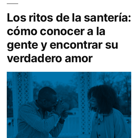
esotéricas
y
dinero»
Los ritos de la santería:
recuperar
cómo conocer a la
su
dinero
gente y encontrar su
verdadero amor