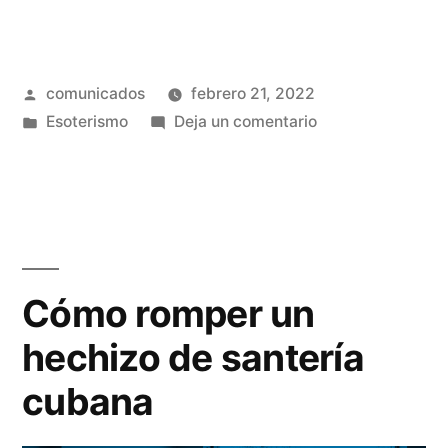
ritos
de
Publicado
comunicados
febrero 21, 2022
la
por
Publicado
en
Esoterismo
Deja un comentario
santería:
en
Los
cómo
ritos
de
conocer
la
a
santería:
cómo
la
Cómo romper un
conocer
gente
hechizo de santería
a
y
la
cubana
gente
encontrar
y