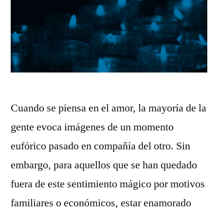
que
que
cambien
cambien
de
de
opinión
opinión
sobre
sobre
ti
ti»
Cuando se piensa en el amor, la mayoría de la
gente evoca imágenes de un momento
eufórico pasado en compañía del otro. Sin
embargo, para aquellos que se han quedado
fuera de este sentimiento mágico por motivos
familiares o económicos, estar enamorado