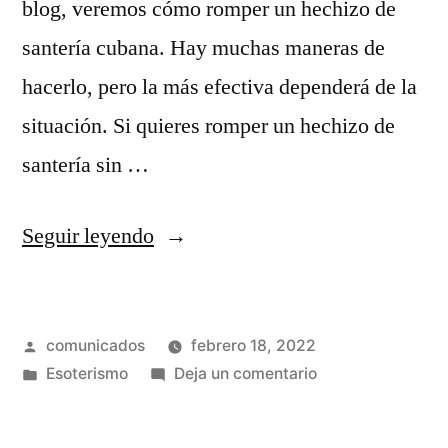
blog, veremos cómo romper un hechizo de
santería cubana. Hay muchas maneras de
hacerlo, pero la más efectiva dependerá de la
situación. Si quieres romper un hechizo de
santería sin …
«Cómo
Seguir leyendo
romper
un
Publicado
comunicados
febrero 18, 2022
hechizo
por
Publicado
en
Esoterismo
Deja un comentario
de
en
Cómo
santería
romper