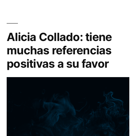
miedo
o
temor
cuando
Alicia Collado: tiene
hablamos
muchas referencias
de
esoterismo
positivas a su favor