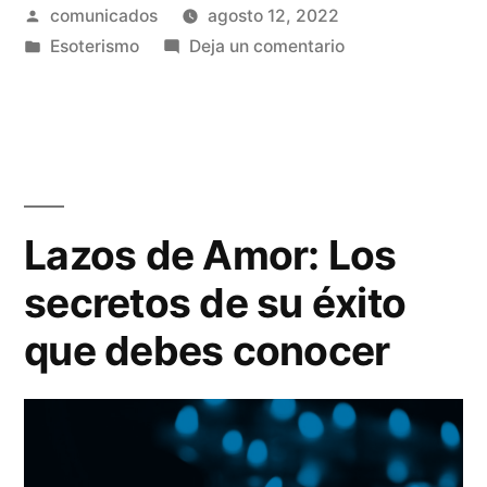
Publicado
comunicados
agosto 12, 2022
hechizos
por
Publicado
en
Esoterismo
Deja un comentario
de
en
Cómo
amor
usar
los
para
hechizos
encantar
de
amor
a
Lazos de Amor: Los
para
tus
secretos de su éxito
encantar
seres
a
que debes conocer
tus
queridos
seres
y
queridos
y
conseguir
conseguir