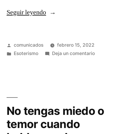
«Cómo
Seguir leyendo
evitar
conflictos
Publicado
comunicados
febrero 15, 2022
con
por
Publicado
en
Esoterismo
Deja un comentario
terceros
en
Cómo
con
evitar
conflictos
los
con
hechizos
terceros
con
esotéricos»
No tengas miedo o
los
temor cuando
hechizos
esotéricos