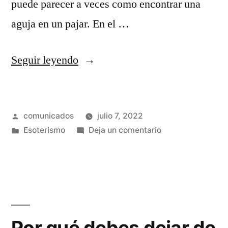
puede parecer a veces como encontrar una
aguja en un pajar. En el …
«Lazos
Seguir leyendo
de
Amor:
Publicado
comunicados
julio 7, 2022
Los
por
Publicado
en
Esoterismo
Deja un comentario
secretos
en
Lazos
de
de
Amor:
su
Los
éxito
secretos
de
que
Por qué debes dejar de