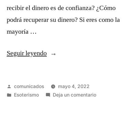
recibir el dinero es de confianza? ¿Cómo
podrá recuperar su dinero? Si eres como la
mayoría …
«Cómo
Seguir leyendo
evitar
las
Publicado
comunicados
mayo 4, 2022
estafas
por
Publicado
en
Esoterismo
Deja un comentario
esotéricas
en
Cómo
y
evitar
las
recuperar
estafas
su