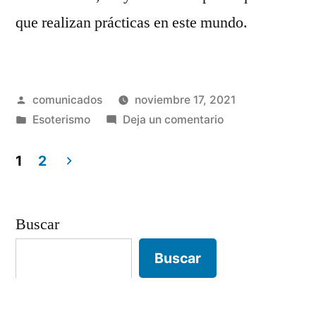
que realizan prácticas en este mundo.
Publicado
comunicados
noviembre 17, 2021
por
Publicado
en
Esoterismo
Deja un comentario
en
Descubre
el
1
2
significado
Paginación
de
de
los
Buscar
famosos
entradas
Buscar
símbolos
del
esoterismo