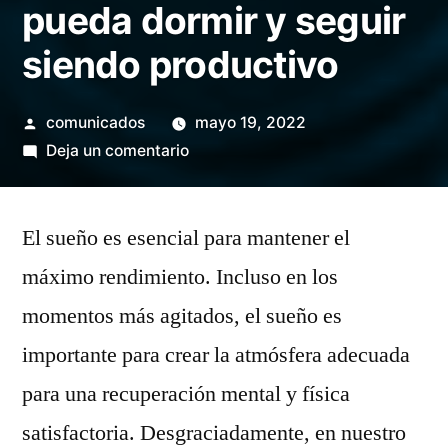
pueda dormir y seguir
siendo productivo
Publicado
comunicados
mayo 19, 2022
por
en
Deja un comentario
Cómo
hacer
El sueño es esencial para mantener el
que
no
máximo rendimiento. Incluso en los
se
momentos más agitados, el sueño es
pueda
dormir
importante para crear la atmósfera adecuada
y
para una recuperación mental y física
seguir
satisfactoria. Desgraciadamente, en nuestro
siendo