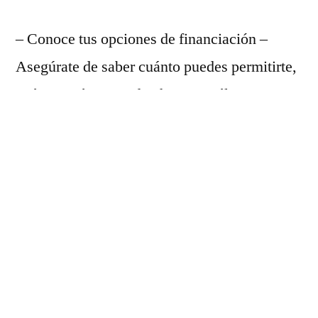
– Conoce tus opciones de financiación –
Asegúrate de saber cuánto puedes permitirte,
cuánto estás pagando ahora y cuáles son tus
opciones. Esto te ayudará a decidir si el
renting es adecuado para ti. – La mayoría de
las empresas de renting ofrecen una amplia
gama de plazos y tú debes decidir cuál es el
que mejor se adapta a tu situación. La
duración del contrato afectará directamente a
la cuota mensual. – Guarda tu depósito de
garantía – Suele ser la cantidad que pagaste