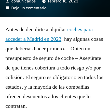
Publicado
comunicados
febrero 16, 2023
por
en
Deja un comentario
Consejos
antes
Antes de decidirte a alquilar
de
coches para
alquilar
acceder a Madrid en 2023
, hay algunas cosas
un
que deberías hacer primero. – Obtén un
coche
hibrido
presupuesto de seguro de coche – Asegúrate
enchufable
de que tienes cobertura a todo riesgo y/o por
colisión. El seguro es obligatorio en todos los
estados, y la mayoría de las compañías
ofrecen descuentos a los clientes que lo
contratan.