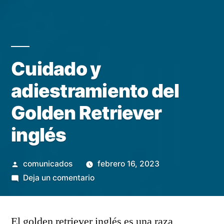
Cuidado y
adiestramiento del
Golden Retriever
inglés
Publicado
comunicados
febrero 16, 2023
por
en
Deja un comentario
Cuidado
y
El golden retriever inglés es una raza
adiestramiento