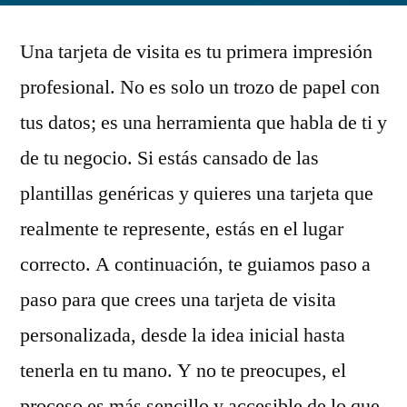
la
Una tarjeta de visita es tu primera impresión
idea
al
profesional. No es solo un trozo de papel con
bolsillo:
tus datos; es una herramienta que habla de ti y
Guía
completa
de tu negocio. Si estás cansado de las
para
plantillas genéricas y quieres una tarjeta que
crear
realmente te represente, estás en el lugar
tu
tarjeta
correcto. A continuación, te guiamos paso a
de
paso para que crees una tarjeta de visita
visita
personalizada
personalizada, desde la idea inicial hasta
tenerla en tu mano. Y no te preocupes, el
proceso es más sencillo y accesible de lo que