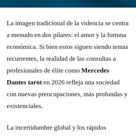
Más
Allá
La imagen tradicional de la videncia se centra
del
Dinero
a menudo en dos pilares: el amor y la fortuna
y
económica. Si bien estos siguen siendo temas
el
Amor:
recurrentes, la realidad de las consultas a
Las
profesionales de élite como
Mercedes
Consultas
Dantes tarot
en 2026 refleja una sociedad
más
Comunes
con nuevas preocupaciones, más profundas y
a
existenciales.
Mercedes
Dantes
tarot
La incertidumbre global y los rápidos