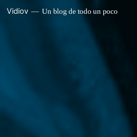
Saltar
Vidiov
Un blog de todo un poco
al
contenido